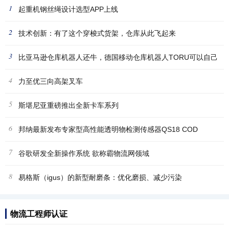
1
起重机钢丝绳设计选型APP上线
2
技术创新：有了这个穿梭式货架，仓库从此飞起来
3
比亚马逊仓库机器人还牛，德国移动仓库机器人TORU可以自己
4
挑选
力至优三向高架叉车
5
斯堪尼亚重磅推出全新卡车系列
6
邦纳最新发布专家型高性能透明物检测传感器QS18 COD
7
谷歌研发全新操作系统 欲称霸物流网领域
8
易格斯（igus）的新型耐磨条：优化磨损、减少污染
物流工程师认证