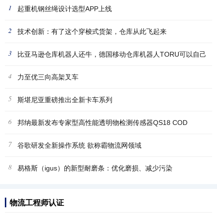
1
起重机钢丝绳设计选型APP上线
2
技术创新：有了这个穿梭式货架，仓库从此飞起来
3
比亚马逊仓库机器人还牛，德国移动仓库机器人TORU可以自己
4
挑选
力至优三向高架叉车
5
斯堪尼亚重磅推出全新卡车系列
6
邦纳最新发布专家型高性能透明物检测传感器QS18 COD
7
谷歌研发全新操作系统 欲称霸物流网领域
8
易格斯（igus）的新型耐磨条：优化磨损、减少污染
物流工程师认证