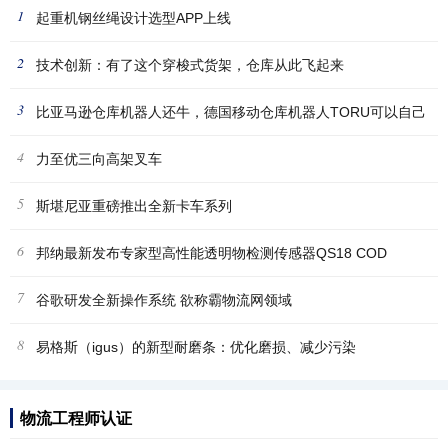
1
起重机钢丝绳设计选型APP上线
2
技术创新：有了这个穿梭式货架，仓库从此飞起来
3
比亚马逊仓库机器人还牛，德国移动仓库机器人TORU可以自己
4
挑选
力至优三向高架叉车
5
斯堪尼亚重磅推出全新卡车系列
6
邦纳最新发布专家型高性能透明物检测传感器QS18 COD
7
谷歌研发全新操作系统 欲称霸物流网领域
8
易格斯（igus）的新型耐磨条：优化磨损、减少污染
物流工程师认证