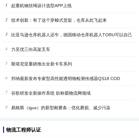
1
起重机钢丝绳设计选型APP上线
2
技术创新：有了这个穿梭式货架，仓库从此飞起来
3
比亚马逊仓库机器人还牛，德国移动仓库机器人TORU可以自己
4
挑选
力至优三向高架叉车
5
斯堪尼亚重磅推出全新卡车系列
6
邦纳最新发布专家型高性能透明物检测传感器QS18 COD
7
谷歌研发全新操作系统 欲称霸物流网领域
8
易格斯（igus）的新型耐磨条：优化磨损、减少污染
物流工程师认证