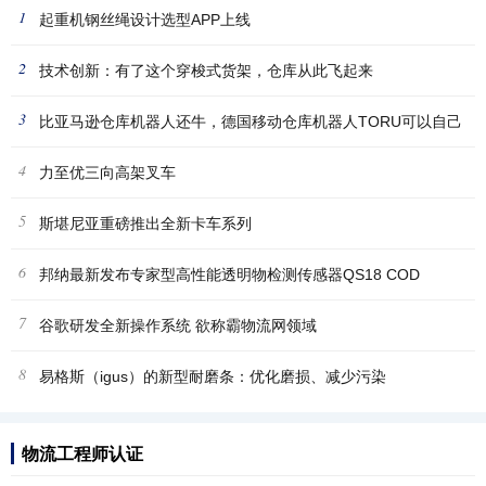
1
起重机钢丝绳设计选型APP上线
2
技术创新：有了这个穿梭式货架，仓库从此飞起来
3
比亚马逊仓库机器人还牛，德国移动仓库机器人TORU可以自己
4
挑选
力至优三向高架叉车
5
斯堪尼亚重磅推出全新卡车系列
6
邦纳最新发布专家型高性能透明物检测传感器QS18 COD
7
谷歌研发全新操作系统 欲称霸物流网领域
8
易格斯（igus）的新型耐磨条：优化磨损、减少污染
物流工程师认证